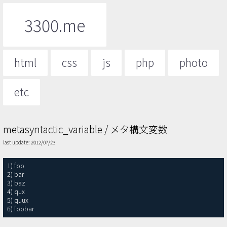
3300.me
html
css
js
php
photo
etc
metasyntactic_variable / メタ構文変数
last update: 2012/07/23
1) foo

2) bar

3) baz

4) qux

5) quux

6) foobar