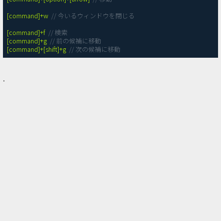
[command]+w
// 今いるウィンドウを閉じる 
[command]+f
// 検索
[command]+g
// 前の候補に移動
[command]+[shift]+g
// 次の候補に移動
.