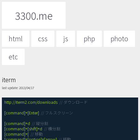
3300.me
html
css
js
php
photo
etc
iterm
last update: 2013/04/17
http://iterm2.com/downloads
// ダウンロード
[command]+[Enter]
// フルスクリーン
[command]+d
// 縦分割
[command]+[shift]+d
// 横分割
[command]+[
// 移動
[command]+[option]+[arrow]
// 移動